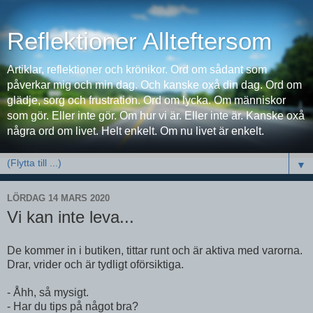
Reflektioner Allteftersom
Artiklar, reflektioner och krönikor. Ord om sådant som
påverkar mig och min dag. Och kanske oxå din dag. Ord om
glädje, sorg och frustration. Ord om lycka. Om människor
som gör. Eller inte gör. Om hur vi är. Eller inte är. Kanske oxå
några ord om livet. Helt enkelt. Om nu livet är enkelt.
▼
LÖRDAG 14 MARS 2020
Vi kan inte leva...
De kommer in i butiken, tittar runt och är aktiva med varorna.
Drar, vrider och är tydligt oförsiktiga.
- Åhh, så mysigt.
- Har du tips på något bra?